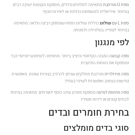
ספת U מורחבת
מתאימה לסלונים גדולים, מספקת מקומות ישיבה רבים
במיוחד. אידיאלית למשפחות גדולות או לאירוח תכוף.
ספת L עם
שזלונג
כוללת שזלונג נפתח שמספק רביצה מלאה. מתאימה
במיוחד לצפייה בטלוויזיה ולמנוחה.
לפי מנגנון
ספה קבועה
המבנה הקלאסי והיציב ביותר. מתאימה לשימוש יומיומי כבד
ומספקת את הנוחות המיטבית.
ספה מודולרית
מורכבת מחלקים שניתן להרכיב בצורות שונות. מאפשרת
גמישות בעיצוב ואפשרות לשינוי בעתיד.
ספה נפתחת למיטה
מספקת פתרון שינה נוסף לאורחים. מתאימה במיוחד
לבתים קטנים או דירות סטודיו.
בחירת חומרים ובדים
סוגי בדים מומלצים