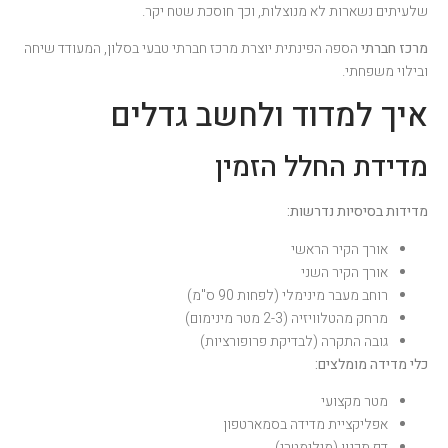
שלעיתים נשארות לא מנוצלות, וכך חוסכת שטח יקר.
מרכז חברתי
הספה הפינתית יוצרת מרכז חברתי טבעי בסלון, המעודד שיחה
ובילוי משפחתי.
איך למדוד ולחשב גדלים
מדידת החלל הזמין
מדידות בסיסיות נדרשות:
אורך הקיר הראשי
אורך הקיר השני
רוחב מעבר מינימלי (לפחות 90 ס"מ)
מרחק מהטלוויזיה (2-3 מטר מינימום)
גובה התקרה (לבדיקת פרופורציות)
כלי מדידה מומלצים:
מטר מקצועי
אפליקציית מדידה בסמארטפון
דף תכנון (מילימטרי)