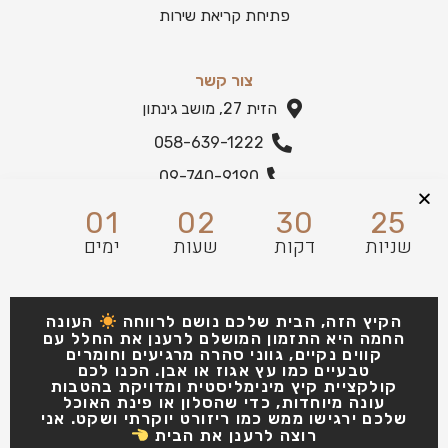
פתיחת קריאת שירות
צור קשר
הזית 27, מושב גינתון
058-639-1222
09-740-9190
הצהרת נגישות
01
02
30
24
שניות
דקות
שעות
ימים
הקיץ הזה, הבית שלכם נושם לרווחה
העונה
החמה היא התזמון המושלם לרענן את החלל עם
קווים נקיים, גווני סהרה מרגיעים וחומרים
טבעיים כמו עץ אגוז או אבן. הכנו לכם
קולקציית קיץ מינימליסטית ומדויקת בהטבות
עונה מיוחדות, כדי שהסלון או פינת האוכל
שלכם ירגישו ממש כמו ריזורט יוקרתי ושקט. אני
רוצה לרענן את הבית