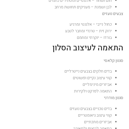
חום ושחור – אלגנטיים ומסתירים כתמים
לבן ושמנת – מעניקים תחושת מרחב
צבעים נועזים
כחול נייבי – אלגנטי ומרגיע
ירוק זית – טרנדי ומחבר לטבע
בורדו – יוקרתי ומחמם
התאמה לעיצוב הסלון
סגנון קלאסי
בדים חלקים בצבעים נייטרליים
קווי עיצוב נקיים ופשוטים
אביזרים מינימליים
התאמה לפרקט ולקירות
סגנון מודרני
בדים טכניים בצבעים נועזים
קווי עיצוב גיאומטריים
אביזרים מתכתיים
התאמה לריצוף ולתאורה