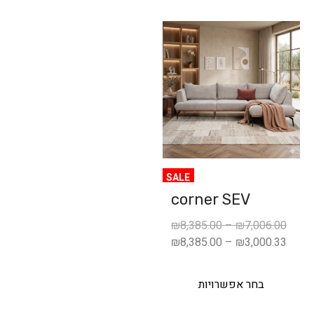
SALE
corner SEV
₪
8,385.00
–
₪
7,006.00
₪
8,385.00
–
₪
3,000.33
בחר אפשרויות