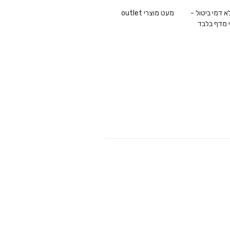
1 ללא דמי ביטול -
מעט מוצרי outlet
 מדף בלבד