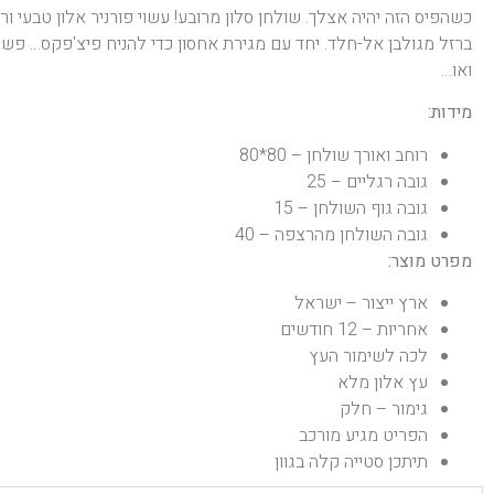
כשהפיס הזה יהיה אצלך. שולחן סלון מרובע! עשוי פורניר אלון טבעי ורג
ברזל מגולבן אל-חלד. יחד עם מגירת אחסון כדי להניח פיצ'פקס… פשו
ואו…
מידות:
רוחב ואורך שולחן – 80*80
גובה רגליים – 25
גובה גוף השולחן – 15
גובה השולחן מהרצפה – 40
מפרט מוצר:
ארץ ייצור – ישראל
אחריות – 12 חודשים
לכה לשימור העץ
עץ אלון מלא
גימור – חלק
הפריט מגיע מורכב
תיתכן סטייה קלה בגוון