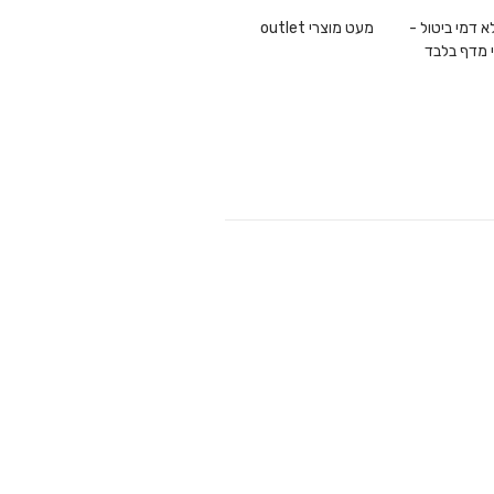
1 ללא דמי ביטול -
מעט מוצרי outlet
 מדף בלבד