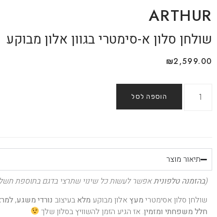
ARTHUR
שולחן סלון א-סימטרי בגוון אלון מבוקע
₪
2,599.00
הוספה לסל
תיאור מוצר
(
בהזמנה טלפונית
אפשר לעשות כל שינוי שתרצי בדגם בתוספת תשלו
שולחן סלון אסימטרי
מעץ
אלון מבוקע
מלא
בעיצוב
נורדי משגע
,
למרא
חלל משפחתי ומזמין
. אז הגיע הזמן להשוויץ בסלון שלך