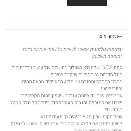
תיאור מוצר
(
בהזמנה טלפונית
אפשר לעשות כל שינוי שתרצי בדגם
בתוספת תשלום)
ספת "SEV" שלנו היא השילוב המושלם של עיצוב נורדי ונוחות,
החל מכריות גב חתוליות שיקיות בטירוף
מרגלי המתכת ומסגרת עץ מלא, המעניקים מראה חמים
ומינימליסטי.
עד למזרן עבה עם סיומת עגולה שיעניק נוחות מקסימלית
ייצרנו את המזרנים והגבים בעובי כפול,
ריפדנו כל חלק ממנה
בגומי, כדי
שכל מקום שרק תגעי בו
יהיה רך ונעים למגע
לסיום ריפדנו את כל הטוב הזה בבד אריג פשוט משגע (ורחיץ!)
שילוב מנצח לספה מנצחת.