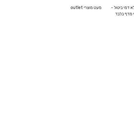
1 ללא דמי ביטול -
מעט מוצרי outlet
 מדף בלבד