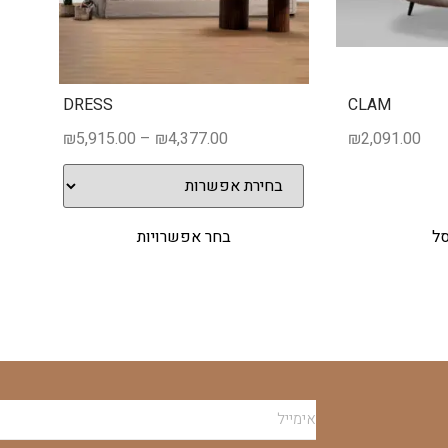
DRESS
CLAM
₪
5,915.00
–
₪
4,377.00
₪
2,091.00
סל
בחר אפשרויות