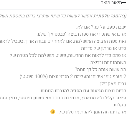
תיאור מוצר
(
בהזמנה טלפונית
אפשר לעשות כל שינוי שתרצי בדגם בתוספת תשלו
ישבת פעם על ענן? אם לא,
אז כדאי שתכירי את ספת רביצה "סבסטיאן" שלנו.
זאת ספת הרביצה המושלמת, אם לאחר יום עבודה ארוך, בשביל לראות
סרט או מרתון של סדרות
או סתם כדי לראות את החדשות, פשוט מושלמת לכל מטרה של
השתמנמנות ורביצה.
מה עושה אותה כל כך נוחה?
2 מזרני גומי איכותי ומעליהם 2 מזרני נוצות (100% סינטטי)
גבים מאקרילן
כריות נוצות מגיעות עם הספה להגברת הנוחות.
עיצוב קליל
ולא מתאמץ,
מרופדת בבד דמוי פשתן סינטטי, רחיץ ומת
בקלות.
אז קדימה זה הזמן ליהנות מהסלון שלך