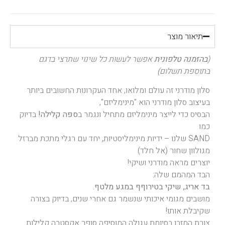
תיאור מוצר
(
בהזמנה טלפונית
אפשר לעשות כל שינוי שתרצי בדגם
בתוספת תשלום)
סלון מודרני זה עולם ומלואו, אחד העקרונות החשובים ביותר
בעיצוב סלון מודרני הוא "מינימליזם",
הבסיס כדי לייצר מינימליזם מתחיל ונגמר ב
ספה קלילה!
בדיוק
כמו
SAND שלנו – ידיות מינימליסטיות, יחד עם רגלי מתכת מברזל
מגולוון שחור (אל חלד)
יוצרים מראה מודרני ושיקי!
הבד המהמם שלה:
בד אריג, שיקי בטירוףף במגע מלטף
.
מושבים מגומי איכותי שנשמר גם אחרי שנים, בדיוק בצורה
שקיבלת אותו!
צורת המזרן בסיומת עגולה המוסיפה סופר אקסטרה קלילות.