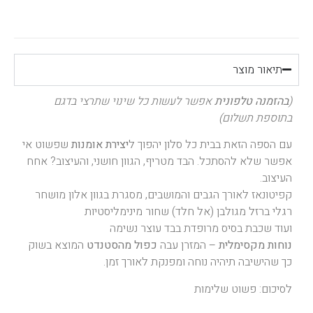
תיאור מוצר
(
בהזמנה טלפונית
אפשר לעשות כל שינוי שתרצי בדגם
בתוספת תשלום)
עם הספה הזאת בבית כל סלון יהפוך ל
יצירת אומנות
שפשוט אי
אפשר שלא להסתכל. הבד מטריף, הגוון חושני, והעיצוב? אחח
העיצוב.
קפיטונאז לאורך הגבים והמושבים, מסגרת בגוון אלון מושחר
רגלי ברזל מגולבן (אל חלד) שחור מינימליסטיות
ועוד שכבת בסיס מרופדת בבד עוצר נשימה
נוחות מקסימלית
– המזרן עבה
כפול מהסטנדט
המוצא בשוק
כך שהישיבה תיהיה נוחה ומפנקת לאורך זמן.
לסיכום: פשוט שלימות