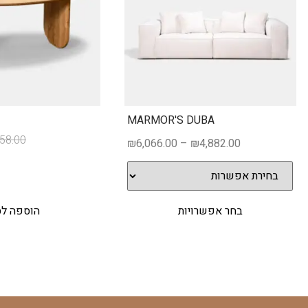
MARMOR'S DUBA
858.00
₪
6,066.00
–
₪
4,882.00
בחר אפשרויות
הוספה ל