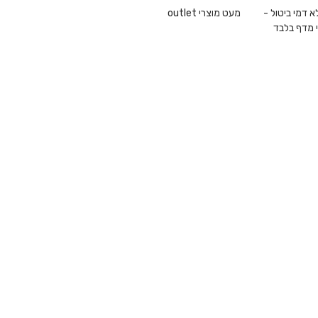
1 ללא דמי ביטול -
מעט מוצרי outlet
 מדף בלבד