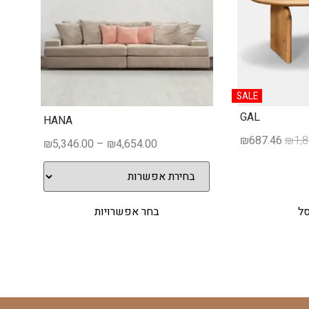
SALE
GAL
HANA
₪
687.46
₪
1,
₪
5,346.00
–
₪
4,654.00
סל
בחר אפשרויות