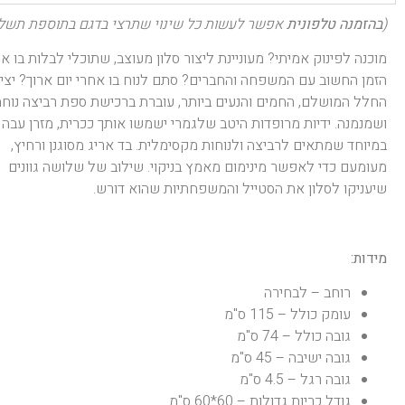
(
בהזמנה טלפונית
אפשר לעשות כל שינוי שתרצי בדגם בתוספת תשלו
מוכנה לפינוק אמיתי? מעוניינת ליצור סלון מעוצב, שתוכלי לבלות בו א
הזמן החשוב עם המשפחה והחברים? סתם לנוח בו אחרי יום ארוך? יצי
החלל המושלם, החמים והנעים ביותר, עוברת ברכישת ספת רביצה נוחה
ושמנמנה. ידיות מרופדות היטב שלגמרי ישמשו אותך ככרית, מזרן עבה
במיוחד שמתאים לרביצה ולנוחות מקסימלית. בד אריג מסוגנן ורחיץ,
מעומעם כדי לאפשר מינימום מאמץ בניקוי. שילוב של שלושה גוונים
שיעניקו לסלון את הסטייל והמשפחתיות שהוא דורש.
מידות:
רוחב – לבחירה
עומק כולל – 115 ס"מ
גובה כולל – 74 ס"מ
גובה ישיבה – 45 ס"מ
גובה רגל – 4.5 ס"מ
גודל כריות גדולות – 60*60 ס"מ