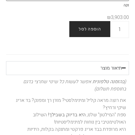
נקה
₪
3,903.00
הוספה לסל
תיאור מוצר
(
בהזמנה טלפונית
אפשר לעשות כל שינוי שתרצי בדגם
בתוספת תשלום)
את רוצה מראה קליל ומינימלסטי? מזרן רך ומפנק? בד אריג
שיקי ורחיץ?
ספת "המילטון" שלנו,
היא בדיוק בשבילך!
השילוב
האולטימטיבי בין נוחות למינימליסטיות!
היא מרופדת בבד אריג פרקטי ומתנקה בקלות, הידיות