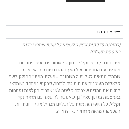
תיאור מוצר
(
בהזמנה טלפונית
אפשר לעשות כל שינוי שתרצי בדגם
בתוספת תשלום)
מזנון מודרני, שיקי וקליל בגוון עץ שחור עם מספר יתרונות:
משאיר את
החמימות
של העץ
והמודרניות
של הצבע השחור
שתמיד מתאים לטלוויזיה השחורה שמעליו. המזנון מחולק לשני
קלאפות מעוצבות עם חיתוכים לרוחב, פרקטי במיוחד כשתרצי
להניח את המדיה שצריכה קליטה ו\או אוורור. הקלפות נפתחות
באמצעות מנגנון טאץ' כך שאפשר להישאר עם
מראה נקי
וקליל
. כל היופי הזה מונח על רגליים מברזל מגולוון שחורות
המעניקות
מראה מרחף
לכל היחידה.