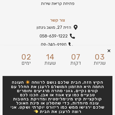
פתיחת קריאת שירות
צור קשר
הזית 27, מושב גינתון
058-639-1222
09-740-9190
הצהרת נגישות
02
14
07
02
שניות
דקות
שעות
ימים
הקיץ הזה, הבית שלכם נושם לרווחה
העונה
החמה היא התזמון המושלם לרענן את החלל עם
קווים נקיים, גווני סהרה מרגיעים וחומרים
טבעיים כמו עץ אגוז או אבן. הכנו לכם
קולקציית קיץ מינימליסטית ומדויקת בהטבות
עונה מיוחדות, כדי שהסלון או פינת האוכל
שלכם ירגישו ממש כמו ריזורט יוקרתי ושקט. אני
רוצה לרענן את הבית