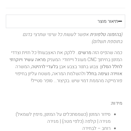
תיאור מוצר
(
בהזמנה טלפונית
אפשר לעשות כל שינוי שתרצי בדגם
בתוספת תשלום)
כמה שהפיס הזה
מרשים
.. ללקק את האצבעות! כל חזית וצדדי
המזנון בחיתוך CNC מעוגל וייחודי. המעניק
מראה עשיר ויוקרתי
לחלל הסלון
. צבוע בתנור בצבע אבן
בלעדי לרהיטה
, המשרה
אווירה נעימה בחלל
ולהשלמת המראה, משטח עליון בחיפוי
פורמייקה מהממת דמוי שיש. בקיצור… סופר סטייל!
מידות:
סידור המזנון (כשמסתכלים על המזנון, מימין לשמאל):
מגירה | קלפה (כלפי מטה) | מגירה
רוחב – לבחירה