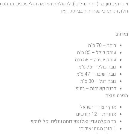
ויוקרתי בגוון בז' (דוחה נוזלים!). להשלמת המראה רגלי עכביש ממתכת
חלד, רק תחכי שזה יהיה בביתת… ואו
מידות:
רוחב – 70 ס"מ
עומק כולל – 85 ס"מ
עומק ישיבה – 58 ס"מ
גובה כולל – 75 ס"מ
גובה ישיבה – 47 ס"מ
גובה רגל – 30 ס"מ
דרגת קשיחות – בינוני
מפרט
מוצר:
ארץ ייצור – ישראל
אחריות – 12 חודשים
בד בוקלה עדין ואלגנטי דוחה נוזלים וקל לניקוי
1 מזרן מגומי איכותי