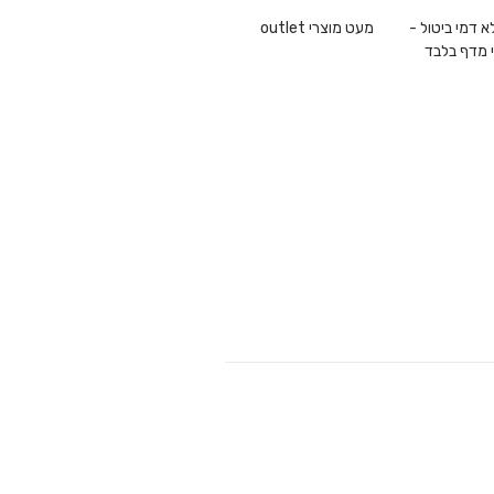
1 ללא דמי ביטול -
מעט מוצרי outlet
 מדף בלבד