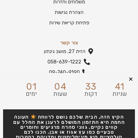
משלוחים וחזרות
הצהרת נגישות
פתיחת קריאת שירות
צור קשר
הזית 27, מושב גינתון
058-639-1222
09-740-9190
הצהרת נגישות
01
04
33
41
שניות
דקות
שעות
ימים
הקיץ הזה, הבית שלכם נושם לרווחה
העונה
החמה היא התזמון המושלם לרענן את החלל עם
קווים נקיים, גווני סהרה מרגיעים וחומרים
טבעיים כמו עץ אגוז או אבן. הכנו לכם
קולקציית קיץ מינימליסטית ומדויקת בהטבות