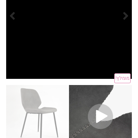
מומלץ!