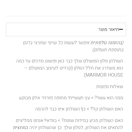
תיאור מוצר
(
בהזמנה טלפונית
אפשר לעשות כל שינוי שתרצי בדגם
בתוספת תשלום)
השולחן סלון המושלם שלך כבר כאן ופשוט מדהים עד כמה
הוא משדרג את חלל הסלון (קרדיט לעיצוב המושלם –
MARMOR HOUSE).
שאלות נפוצות:
ממה הוא עשוי? > עץ תעשייתי מחופה פורניר אלון מבוקע
האם השולחן קל? > כן! השולחן אינו כבד להרמה
האם השולחן מגיע במידות שונות? > בוודאי! אנחנו ממליצים
להתאים את השולחן, לסלון שלך. כך שהשולחן יהיה
כמחצית