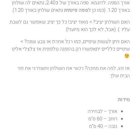
אורך הספה. לדוגמא: ספה באורך של
כ
2.40, נתאים לה שולחן
באורך 1.20. (כמו כן ל
ספה פינתית
נתאים שולחן באורך 1.20).
האם השולחן יציב? > מאוד יציב! כל כך יציב שאפשר גם לשבת
עליו :). (אבל, לא לכך הוא מיועד!).
האם ניתן לעשות שינויים, כמו רגל אחרת או צבע שונה? >
שינויים כלליים יתאפשרו רק בהזמנה טלפונית אז צלצלי אלינו
אז זהו, למה את מחכה? רכשי את השולחן ותשדרגי את פני
הבית שלך.
מידות:
אורך – לבחירה
רוחב – 60 ס"מ
גובה – 40 ס"מ