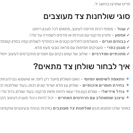
פריט שתרצו בהישג יד.
סוגי שולחנות צד מעוצבים
✔
עגול
– מוסיף רכות וזרימה לעיצוב, מתאים לכל סגנון ריהוט.
✔
אחסון
– פתרון פרקטי עם מגירות או מדפים לשמירה על סדר.
✔
גבוהים וצרים
– מושלמים לחללים קטנים או כתחליף לשולחן קפה בסלון קומפקט
✔
סגנון כפרי
– מעניקים חמימות עם מראה טבעי מעץ מלא.
✔
מתכתיים ומודרניים
– שילוב של קווים נקיים עם חומרים מתקדמים לעיצוב ייחודי
איך לבחור שולחן צד מתאים?
התאמה לשימוש יומיומי
– האם השולחן מיועד רק ליופי, או שישמש גם להנחת 
בחירת חומרים איכותיים
– שולחן עץ מלא ישרוד שנים רבות, בעוד שולחנות זכ
גודל אידיאלי
– שולחן קטן מדי עשוי להיות פחות פרקטי, בעוד שולחן גדול מדי
עיצוב שמשתלב עם הרהיטים האחרים
– יכול להיות ניגוד מעניין לעיצוב ה
באתר שלנו תמצאו מגוון
שולחנות צד מעוצבים
באיכות גבוהה ובעיצובים שיקפיצו