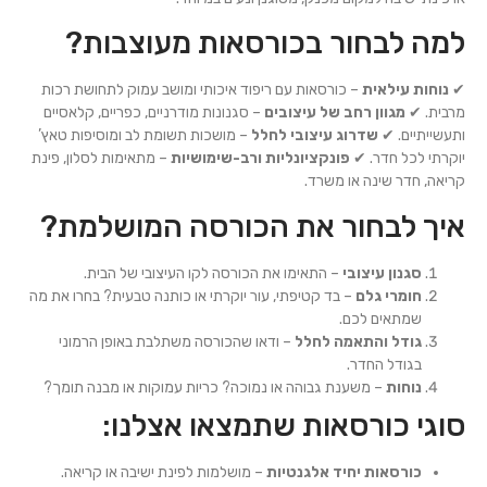
למה לבחור בכורסאות מעוצבות?
✔
נוחות עילאית
– כורסאות עם ריפוד איכותי ומושב עמוק לתחושת רכות
מרבית. ✔
מגוון רחב של עיצובים
– סגנונות מודרניים, כפריים, קלאסיים
ותעשייתיים. ✔
שדרוג עיצובי לחלל
– מושכות תשומת לב ומוסיפות טאץ’
יוקרתי לכל חדר. ✔
פונקציונליות ורב-שימושיות
– מתאימות לסלון, פינת
קריאה, חדר שינה או משרד.
איך לבחור את הכורסה המושלמת?
סגנון עיצובי
– התאימו את הכורסה לקו העיצובי של הבית.
חומרי גלם
– בד קטיפתי, עור יוקרתי או כותנה טבעית? בחרו את מה
שמתאים לכם.
גודל והתאמה לחלל
– ודאו שהכורסה משתלבת באופן הרמוני
בגודל החדר.
נוחות
– משענת גבוהה או נמוכה? כריות עמוקות או מבנה תומך?
סוגי כורסאות שתמצאו אצלנו:
כורסאות יחיד אלגנטיות
– מושלמות לפינת ישיבה או קריאה.