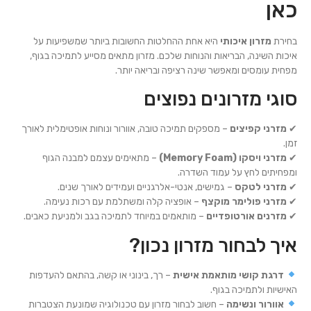
כאן
בחירת
מזרון איכותי
היא אחת ההחלטות החשובות ביותר שמשפיעות על
איכות השינה, הבריאות והנוחות שלכם. מזרון מתאים מסייע לתמיכה בגוף,
מפחית עומסים ומאפשר שינה רציפה ובריאה יותר.
סוגי מזרונים נפוצים
✔
מזרני קפיצים
– מספקים תמיכה טובה, אוורור ונוחות אופטימלית לאורך
זמן.
✔
מזרני ויסקו (Memory Foam)
– מתאימים עצמם למבנה הגוף
ומפחיתים לחץ על עמוד השדרה.
✔
מזרני לטקס
– גמישים, אנטי-אלרגניים ועמידים לאורך שנים.
✔
מזרני פולימר מוקצף
– אופציה קלה ומשתלמת עם רכות נעימה.
✔
מזרנים אורטופדיים
– מותאמים במיוחד לתמיכה בגב ולמניעת כאבים.
איך לבחור מזרון נכון?
דרגת קושי מותאמת אישית
– רך, בינוני או קשה, בהתאם להעדפות
האישיות ולתמיכה בגוף.
אוורור ונשימה
– חשוב לבחור מזרון עם טכנולוגיה שמונעת הצטברות