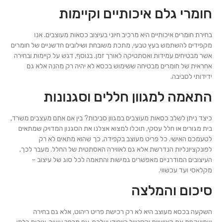
חומרי גלם איכותיים וקיימות
בחירת חומרים איכותיים היא מרכיב חיוני בעיצוב כסאות מעוצבים. אנו
מקפידים להשתמש בעץ טבעי, מתכת משובחת ושילובים חדשניים של חומרים
אשר מבטיחים עמידות ואסתטיקה לאורך זמן. בנוסף, דגש על קיימות ובחירה
אחראית של חומרים מבטיחה ששימוש בכסא לא יהיה רק מהנה אלא גם
ידידותי לסביבה.
התאמה למגוון חללים וסגנונות
כיצד ניתן לשלב כסאות מעוצבים במגוון סביבות? בין אם אתם מעצבים משרד,
בית מגורים או חלל עסקי, תוכלו למצוא אצלנו את הסגנון המדויק שמתאים
לטעמכם האישי. כל פריט מעוצב בקפידה, כך שהוא מתאים לא רק
לפונקציונליות הנדרשת אלא גם לאווירה האסתטית של החלל. מעבר לכך,
העיצובים המודרניים מאפשרים גמישות והתאמה לכל סוג של עיצוב –
מקלאסי ועד עכשווי.
סיכום והמלצה
השקעה בכסא מעוצב היא לא רק רכישת פריט ריהוט, אלא גם בחירה