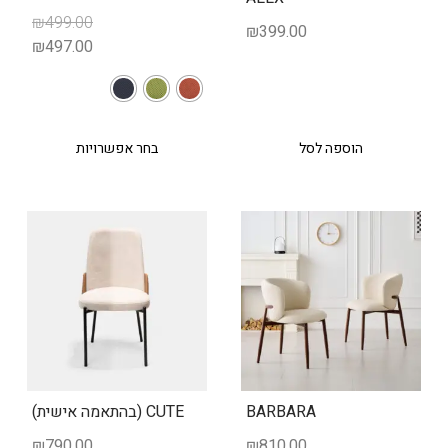
₪
499.00
₪
399.00
₪
497.00
הוספה לסל
בחר אפשרויות
BARBARA
CUTE (בהתאמה אישית)
₪
790.00
₪
810.00