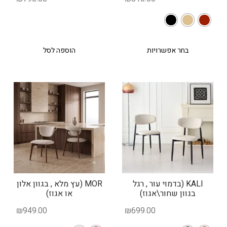
בחר אפשרויות
הוספה לסל
KALI (בדמוי עור , רגל
MOR (עץ מלא , בגוון אלון
בגוון שחור\אגוז)
או אגוז)
₪
949.00
₪
699.00