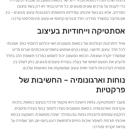
בחנות שלנו תוכלו למצוא מבחר רחב של כסאות מעוצבים, שנבחרו בקפידה
כדי לענות על צרכים שונים ומגוונים. כל פריט נבחר לא רק בשל עיצובו
המרהיב, אלא גם בשל איכותו, עמידותו והתאמתו לסגנונות עיצוב מגוונים – בין
אם מדובר במשרד מודרני, חלל מגורים קלאסי או עיצוב מינימליסטי עדכני.
אסתטיקה וייחודיות בעיצוב
אחד היתרונות הבולטים של כסאות מעוצבים הוא יכולתם להוסיף נופך אמנותי
לכל חלל. עיצוב חדשני, קווים נקיים ושימוש בחומרים איכותיים יוצרים פריט
שמשדר יוקרה ועוצמה. הכסא המעוצב יכול לשמש כמרכז תשומת הלב בחלל
ולהביע את הטעם האישי של בעליו. בעזרת עיצובים מגוונים, ניתן לשלב בין
מסורת לעדכניות וליצור חווית עיצוב שמשקפת את האישיות שלכם.
נוחות וארגונומיה – החשיבות של
פרקטיות
מעבר לאסתטיקה, נוחות הישיבה היא פקטור מרכזי בעיצוב כסאות. בזכות
עקרונות הארגונומיה, כסאות מעוצבים נועדו לתמוך בגוף בצורה מיטבית,
להקטין עומסים ולהבטיח נוחות גם במהלך ישיבה ממושכת. השקעה בכסא
איכותי תורמת לשיפור איכות החיים ולתחושת רוגע ביום-יום, תוך שמירה על
מראה יוקרתי ומודרני.