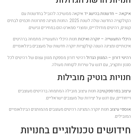
חנויות הרשת הגדולות
איקאה – חדשנות בהישג יד
איקאה ממשיכה להוביל בחדשנות עם
הקולקציה החדשה שלה לשנת 2025. החנות מציגה פתרונות חכמים לבתים
קטנים, רהיטים מודולריים, ומוצרי סמארט הום במחירים נגישים.
היכלי התעשייה – יוקרה ואיכות
חנות היכלי התעשייה מתמחה ברהיטים
איכותיים ומציגה השנה קולקציות יוקרה חדשות של מעצבים בינלאומיים.
רהיטי דורון – המגוון הגדול
רהיטי דורון מספקת מגוון עצום של רהיטים לכל
סגנון ותקציב, עם דגש על שירות לקוחות מעולה.
חנויות בוטיק מובילות
עיצוב בפרספקטיבה
חנות עיצוב מובילה המתמחה ברהיטים מעוצבים
וייחודיים, עם דגש על יצירות של מעצבים ישראליים.
אוספי עיצוב
חנות יוקרה המציגה רהיטים מעוצבים מהמותגים הבינלאומיים
המובילים.
חידושים טכנולוגיים בחנויות